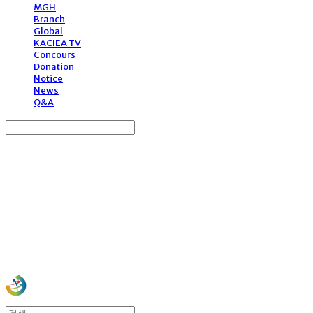
MGH
Branch
Global
KACIEA TV
Concours
Donation
Notice
News
Q&A
Search
검색
Log In
로그인
Cart
장바구니
사)한국문화예술국제교류협회