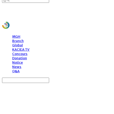
사)한국문화예술국제교류협회
MGH
Branch
Global
KACIEA TV
Concours
Donation
Notice
News
Q&A
Search
검색
Log In
로그인
Cart
장바구니