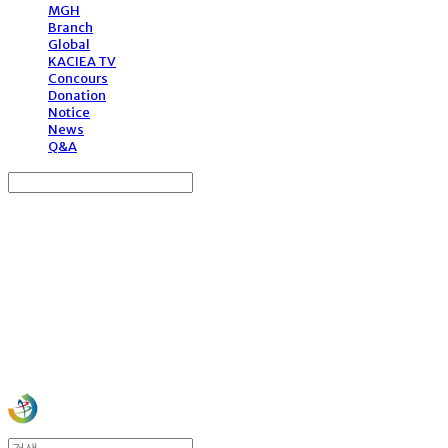
MGH
Branch
Global
KACIEA TV
Concours
Donation
Notice
News
Q&A
Search
검색
Log In
로그인
Cart
장바구니
사)한국문화예술국제교류협회