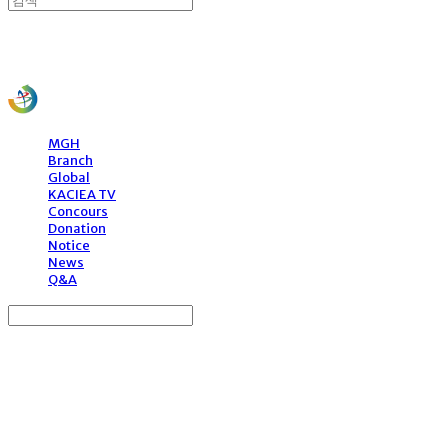
사)한국문화예술국제교류협회
MGH
Branch
Global
KACIEA TV
Concours
Donation
Notice
News
Q&A
Search
검색
Log In
로그인
Cart
장바구니